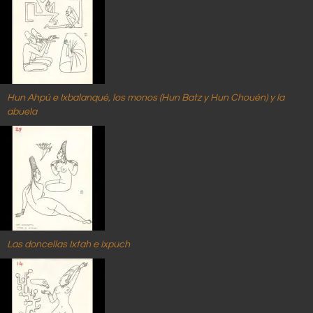
Hun Ahpú e Ixbalanqué, los monos (Hun Batz y Hun Chouén) y la
abuela
Las doncellas Ixtah e Ixpuch