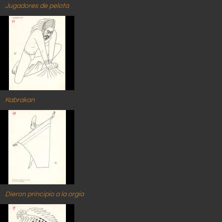
Jugadores de pelota
Kabrakan
Dieron principio a la orgía