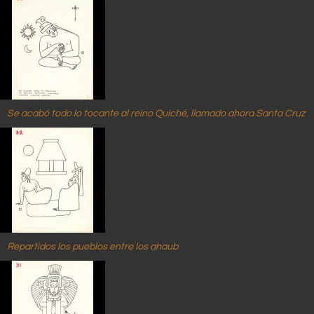
Se acabó todo lo tocante al reino Quiché, llamado ahora Santa Cruz
Repartidos los pueblos entre los ahaub