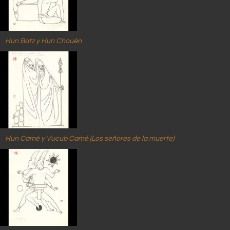
Hun Batz y Hun Chouén
Hun Camé y Vucub Camé (Los señores de la muerte)