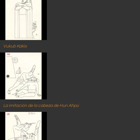
Vukub Kakix
La imitación de la cabeza de Hun Ahpú