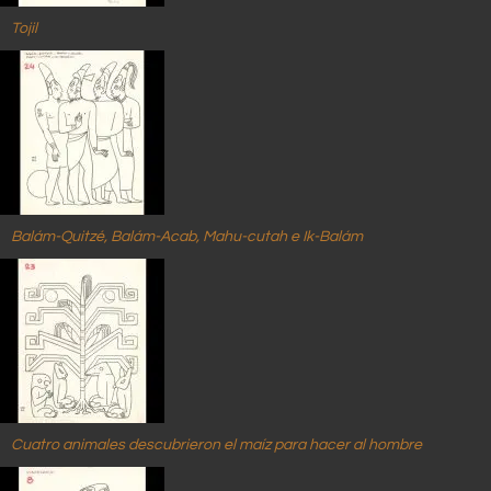
Tojil
Balám-Quitzé, Balám-Acab, Mahu-cutah e Ik-Balám
Cuatro animales descubrieron el maíz para hacer al hombre