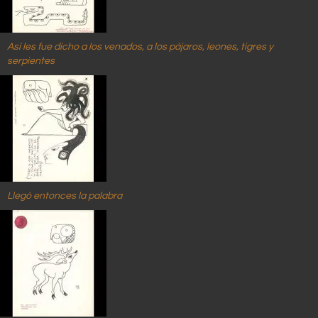
Así les fue dicho a los venados, a los pájaros, leones, tigres y
serpientes
Llegó entonces la palabra