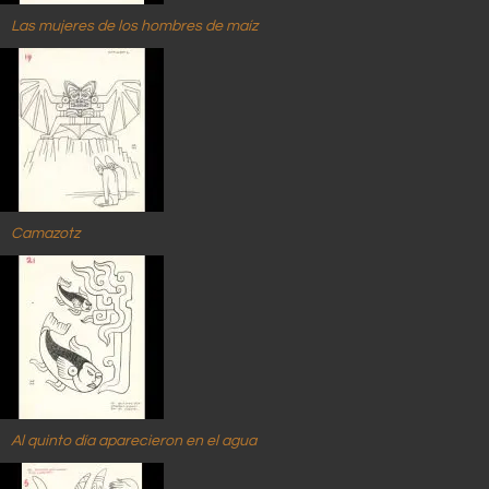
Las mujeres de los hombres de maíz
Camazotz
Al quinto día aparecieron en el agua