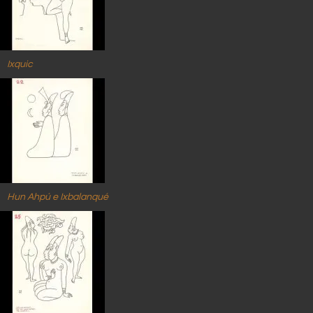
Ixquic
Hun Ahpú e Ixbalanqué