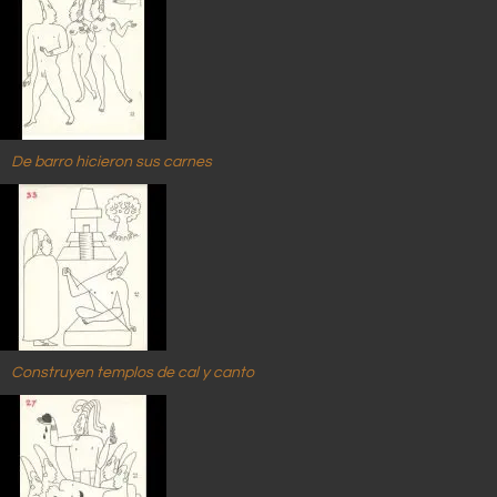
De barro hicieron sus carnes
Construyen templos de cal y canto