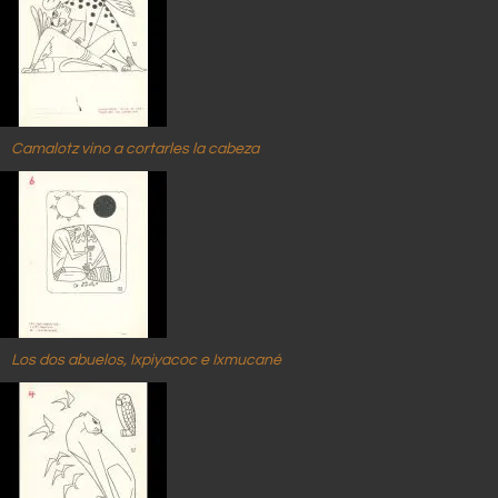
Camalotz vino a cortarles la cabeza
Los dos abuelos, Ixpiyacoc e Ixmucané