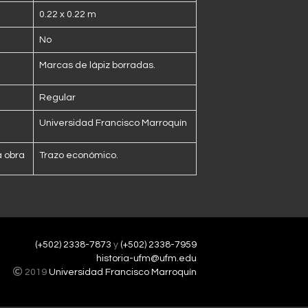
0.22 x 0.22 m
No
Marcas de lápiz borradas.
Regular
Universidad Francisco Marroquín
a obra
Trazo económico.
(+502) 2338-7873
y
(+502) 2338-7959
historia-ufm@ufm.edu
2019
Universidad Francisco Marroquín