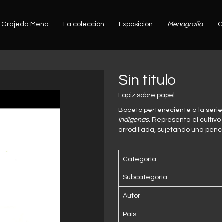
Grajeda Mena
La colección
Exposición
Menagrafía
C
Sin título
Lápiz sobre papel
Boceto perteneciente a la seri
indígenas
. Representa el cultiv
arrodillada, sujetando una pen
Categoría
Subcategoría
Autor
País