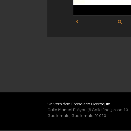
Universidad Francisco Marroquín
Calle Manuel F. Ayau (6 Calle final), zona 10
Guatemala, Guatemala 01010