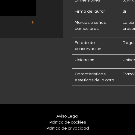
Dimensiones
0.14 x
Firma del autor
Sí
Marcas o señas
La obr
particulares
prese
Estado de
Regul
conservación
Ubicación
Unive
Características
Trazo 
estéticas de la obra
Aviso Legal
Política de cookies
Política de privacidad