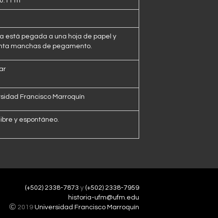
 0.11 m
a está pegada a una hoja de papel y
nta manchas de pegamento.
ar
rsidad Francisco Marroquín
libre y espontáneo.
(+502) 2338-7873
y
(+502) 2338-7959
historia-ufm@ufm.edu
2019
Universidad Francisco Marroquín