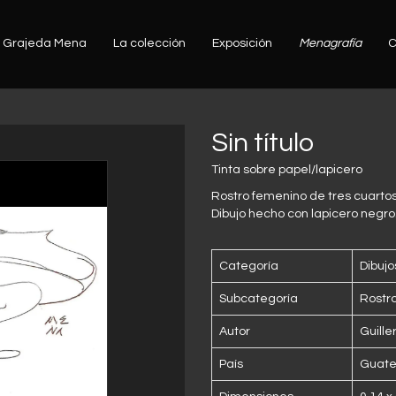
Grajeda Mena
La colección
Exposición
Menagrafía
C
Sin título
Tinta sobre papel/lapicero
Rostro femenino de tres cuartos
Dibujo hecho con lapicero negro
Categoría
Dibujo
Subcategoría
Rostr
Autor
Guill
País
Guat