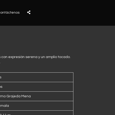
ontáctenos
 con expresión serena y un amplio tocado.
.
s
os
ermo Grajeda Mena
emala