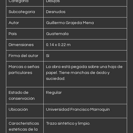
Categoría
Dibujos
Subcategoría
Desnudos
Autor
Guillermo Grajeda Mena
País
Guatemala
Dimensiones
0.14 x 0.22 m
Firma del autor
Sí
Marcas o señas
La obra está pegada sobre una hoja de
particulares
papel. Tiene manchas de óxido y
suciedad.
Estado de
Regular
conservación
Ubicación
Universidad Francisco Marroquín
Características
Trazo sintético y limpio.
estéticas de la