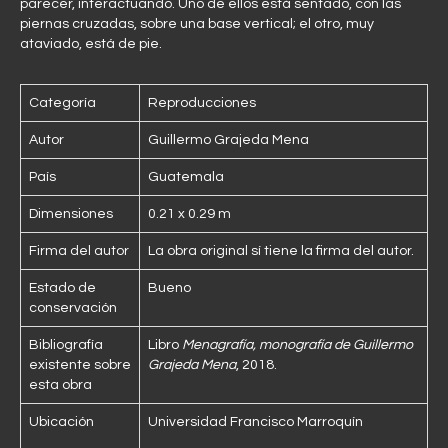
parecer, interactuando. Uno de ellos está sentado, con las
piernas cruzadas, sobre una base vertical; el otro, muy
ataviado, está de pie.
Categoría
Reproducciones
Autor
Guillermo Grajeda Mena
País
Guatemala
Dimensiones
0.21 x 0.29 m
Firma del autor
La obra original sí tiene la firma del autor.
Estado de
Bueno
conservación
Bibliografía
Libro
Menagrafía, monografía de Guillermo
existente sobre
Grajeda Mena
, 2018.
esta obra
Ubicación
Universidad Francisco Marroquín