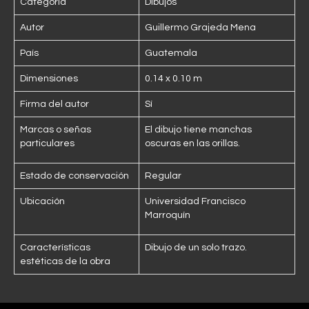
Categoría
Dibujos
Autor
Guillermo Grajeda Mena
País
Guatemala
Dimensiones
0.14 x 0.10 m
Firma del autor
Sí
Marcas o señas
El dibujo tiene manchas
particulares
oscuras en las orillas.
Estado de conservación
Regular
Ubicación
Universidad Francisco
Marroquín
Características
Dibujo de un solo trazo.
estéticas de la obra