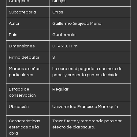
Categoría
Dibujos
Subcategoría
Otros
Autor
Guillermo Grajeda Mena
País
Guatemala
Dimensiones
0.14 x 0.11 m
Firma del autor
Sí
Marcas o señas
La obra está pegada a una hoja de
particulares
papel y presenta puntos de óxido.
Estado de
Regular
conservación
Ubicación
Universidad Francisco Marroquín
Características
Trazo fuerte y remarcado para dar
estéticas de la
efecto de claroscuro.
obra