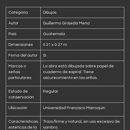
Categoría
Dibujos
Autor
Guillermo Grajeda Mena
País
Guatemala
Dimensiones
0.21 x 0.27 m
Firma del autor
Sí
Marcas o
La obra está dibujada sobre papel de
señas
cuaderno de espiral. Tiene
particulares
oscurecimiento en las orillas.
Estado de
Regular
conservación
Ubicación
Universidad Francisco Marroquín
Características
Trazo firme y natural, sin uso excesivo de
estéticas de la
sombra.