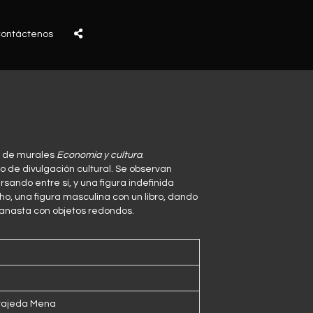
ontáctenos
e de murales
Economía y cultura
.
o de divulgación cultural. Se observan
sando entre sí, y una figura indefinida
ho, una figura masculina con un libro, dando
 canasta con objetos redondos.
rajeda Mena