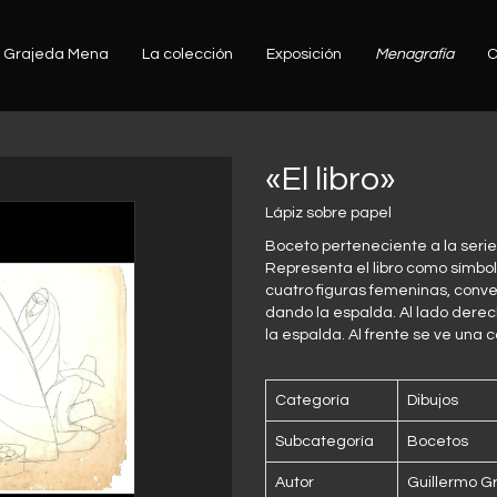
Grajeda Mena
La colección
Exposición
Menagrafía
C
«El libro»
Lápiz sobre papel
Boceto perteneciente a la seri
Representa el libro como símbol
cuatro figuras femeninas, conver
dando la espalda. Al lado derec
la espalda. Al frente se ve una
Categoría
Dibujos
Subcategoría
Bocetos
Autor
Guillermo G