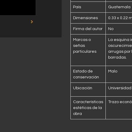
País
Guatemala
Dimensiones
0.33 x 0.22 
Firma del autor
No
Marcas o
La esquina i
señas
oscurecimie
particulares
arrugas por
borradas.
Estado de
Malo
conservación
Ubicación
Universidad
Características
Trazo econó
estéticas de la
obra