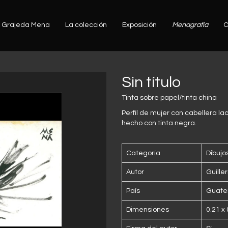
Grajeda Mena
La colección
Exposición
Menagrafía
C
Sin título
Tinta sobre papel/tinta china
Perfil de mujer con cabellera lac
hecho con tinta negra.
Categoría
Dibujo
Autor
Guill
País
Guate
Dimensiones
0.21 x