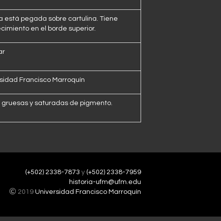
a está pegada sobre cartulina. Tiene
cimiento en el borde superior.
ar
sidad Francisco Marroquín
 gruesas y saturadas de pigmento.
(+502) 2338-7873
y
(+502) 2338-7959
historia-ufm@ufm.edu
2019
Universidad Francisco Marroquín