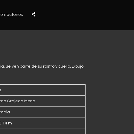
ontáctenos
ia. Se ven parte de su rostro y cuello. Dibujo
s
ermo Grajeda Mena
mala
 0.14 m