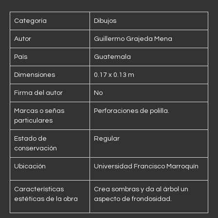
Categoría
Dibujos
Autor
Guillermo Grajeda Mena
País
Guatemala
Dimensiones
0.17 x 0.13 m
Firma del autor
No
Marcas o señas
Perforaciones de polilla.
particulares
Estado de
Regular
conservación
Ubicación
Universidad Francisco Marroquín
Características
Crea sombras y da al árbol un
estéticas de la obra
aspecto de frondosidad.