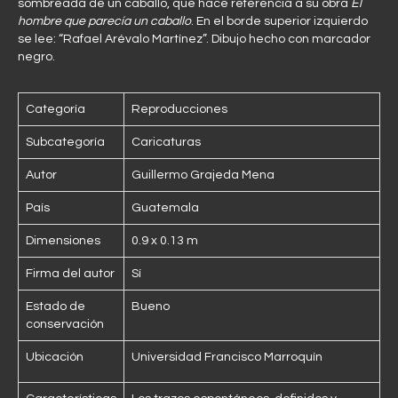
sombreada de un caballo, que hace referencia a su obra
El
hombre que parecía un caballo
. En el borde superior izquierdo
se lee: “Rafael Arévalo Martínez”. Dibujo hecho con marcador
negro.
Categoría
Reproducciones
Subcategoría
Caricaturas
Autor
Guillermo Grajeda Mena
País
Guatemala
Dimensiones
0.9 x 0.13 m
Firma del autor
Sí
Estado de
Bueno
conservación
Ubicación
Universidad Francisco Marroquín