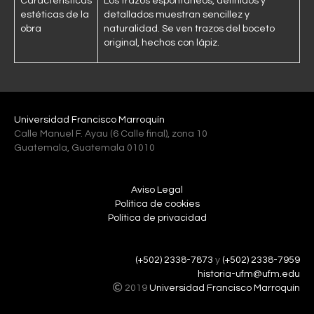
Características
Los trazos espontáneos, definidos y
estéticas de la
detallados muestran sencillez y
obra
naturalidad. Se ven trazos del boceto
original, hechos con lápiz.
Universidad Francisco Marroquín
Calle Manuel F. Ayau (6 Calle final), zona 10
Guatemala, Guatemala 01010
Aviso Legal
Política de cookies
Política de privacidad
(+502) 2338-7873
y
(+502) 2338-7959
historia-ufm@ufm.edu
2019
Universidad Francisco Marroquín