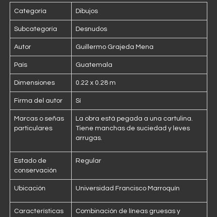
Categoría
Dibujos
Subcategoría
Desnudos
Autor
Guillermo Grajeda Mena
País
Guatemala
Dimensiones
0.22 x 0.28 m
Firma del autor
Sí
Marcas o señas
La obra está pegada a una cartulina.
particulares
Tiene manchas de suciedad y leves
arrugas.
Estado de
Regular
conservación
Ubicación
Universidad Francisco Marroquín
Características
Combinación de líneas gruesas y