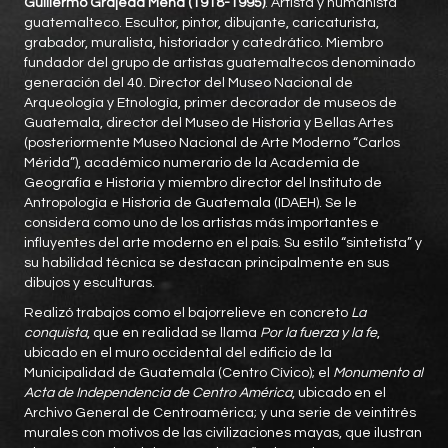
Guillermo Grajeda Mena (1918-1995)
. Artista y humanista
guatemalteco. Escultor, pintor, dibujante, caricaturista,
grabador, muralista, historiador y catedrático. Miembro
fundador del grupo de artistas guatemaltecos denominado
generación del 40. Director del Museo Nacional de
Arqueología y Etnología, primer decorador de museos de
Guatemala, director del Museo de Historia y Bellas Artes
(posteriormente Museo Nacional de Arte Moderno “Carlos
Mérida”), académico numerario de la Academia de
Geografía e Historia y miembro director del Instituto de
Antropología e Historia de Guatemala (IDAEH). Se le
considera como uno de los artistas más importantes e
influyentes del arte moderno en el país. Su estilo “sintetista” y
su habilidad técnica se destacan principalmente en sus
dibujos y esculturas.
Realizó trabajos como el bajorrelieve en concreto
La
conquista
, que en realidad se llama
Por la fuerza y la fe
,
ubicado en el muro occidental del edificio de la
Municipalidad de Guatemala (Centro Cívico); el
Monumento al
Acta de Independencia de Centro América
, ubicado en el
Archivo General de Centroamérica; y una serie de veintitrés
murales con motivos de las civilizaciones mayas, que ilustran