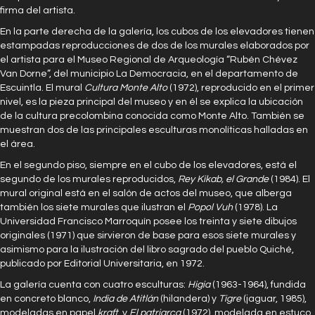
firma del artista.
En la parte derecha de la galería, los cubos de los elevadores tienen
estampadas reproducciones de dos de los murales elaborados por
el artista para el Museo Regional de Arqueología “Rubén Chévez
Van Dorne”, del municipio La Democracia, en el departamento de
Escuintla. El mural
Cultura Monte Alto
(1972), reproducido en el primer
nivel, es la pieza principal del museo y en él se explica la ubicación
de la cultura precolombina conocida como Monte Alto. También se
muestran dos de las principales esculturas monolíticas halladas en
el área.
En el segundo piso, siempre en el cubo de los elevadores, está el
segundo de los murales reproducidos,
Rey Kikab, el Grande
(1984). El
mural original está en el salón de actos del museo, que alberga
también los siete murales que ilustran el
Popol Vuh
(1978). La
Universidad Francisco Marroquín posee los treinta y siete dibujos
originales (1971) que sirvieron de base para esos siete murales y
asimismo para la ilustración del libro sagrado del pueblo Quiché,
publicado por Editorial Universitaria, en 1972.
La galería cuenta con cuatro esculturas:
Higia
(1963-1964), fundida
en concreto blanco,
India de Atitlán
(hilandera) y
Tigre
(jaguar, 1985),
modeladas en papel
kraft
, y
El patriarca
(1972), modelada en estuco.