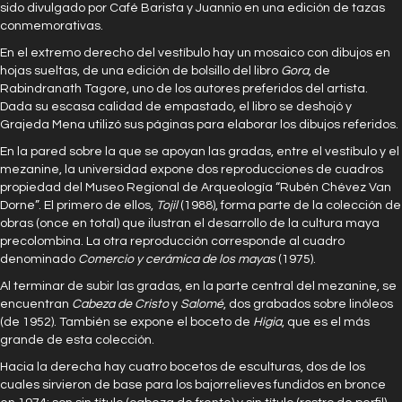
sido divulgado por Café Barista y Juannio en una edición de tazas
conmemorativas.
En el extremo derecho del vestíbulo hay un mosaico con dibujos en
hojas sueltas, de una edición de bolsillo del libro
Gora
, de
Rabindranath Tagore, uno de los autores preferidos del artista.
Dada su escasa calidad de empastado, el libro se deshojó y
Grajeda Mena utilizó sus páginas para elaborar los dibujos referidos.
En la pared sobre la que se apoyan las gradas, entre el vestíbulo y el
mezanine, la universidad expone dos reproducciones de cuadros
propiedad del Museo Regional de Arqueología “Rubén Chévez Van
Dorne”. El primero de ellos,
Tojil
(1988), forma parte de la colección de
obras (once en total) que ilustran el desarrollo de la cultura maya
precolombina. La otra reproducción corresponde al cuadro
denominado
Comercio y cerámica de los mayas
(1975).
Al terminar de subir las gradas, en la parte central del mezanine, se
encuentran
Cabeza de Cristo
y
Salomé
, dos grabados sobre linóleos
(de 1952). También se expone el boceto de
Higia
, que es el más
grande de esta colección.
Hacia la derecha hay cuatro bocetos de esculturas, dos de los
cuales sirvieron de base para los bajorrelieves fundidos en bronce