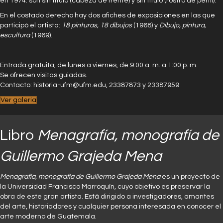
en 1974: son sin título (cabeza de frente) y sin título (rostro de perfil).
En el costado derecho hay dos afiches de exposiciones en las que
participó el artista:
18 pinturas, 18 dibujos
(1968) y
Dibujo, pintura,
escultura
(1969).
Entrada gratuita, de lunes a viernes, de 9:00 a. m. a 1:00 p. m.
Se ofrecen visitas guiadas.
Contacto: historia-ufm@ufm.edu, 23387873 y 23387959
Ver galería
Libro
Menagrafía, monografía de
Guillermo Grajeda Mena
Menagrafía, monografía de Guillermo Grajeda Mena
es un proyecto de
la Universidad Francisco Marroquín, cuyo objetivo es preservar la
obra de este gran artista. Está dirigido a investigadores, amantes
del arte, historiadores y cualquier persona interesada en conocer el
arte moderno de Guatemala.