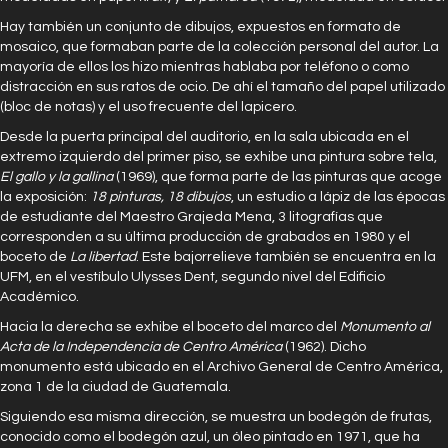
Hay también un conjunto de dibujos, expuestos en formato de
mosaico, que formaban parte de la colección personal del autor. La
mayoría de ellos los hizo mientras hablaba por teléfono o como
distracción en sus ratos de ocio. De ahí el tamaño del papel utilizado
(bloc de notas) y el uso frecuente del lapicero.
Desde la puerta principal del auditorio, en la sala ubicada en el
extremo izquierdo del primer piso, se exhibe una pintura sobre tela,
El
gallo y la gallina
(1969), que forma parte de las pinturas que acoge
la exposición:
18 pinturas, 18 dibujos
, un estudio a lápiz de las épocas
de estudiante del Maestro Grajeda Mena, 3 litografías que
corresponden a su última producción de grabados en 1980 y el
boceto de
La libertad
. Este bajorrelieve también se encuentra en la
UFM, en el vestíbulo Ulysses Dent, segundo nivel del Edificio
Académico.
Hacia la derecha se exhibe el boceto del marco del
Monumento al
Acta de la Independencia de Centro América
(1962). Dicho
monumento está ubicado en el Archivo General de Centro América,
zona 1 de la ciudad de Guatemala.
Siguiendo esa misma dirección, se muestra un bodegón de frutas,
conocido como el bodegón azul, un óleo pintado en 1971, que ha