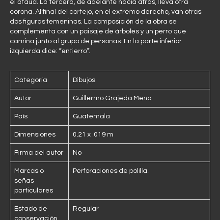
el ataúd. La tercera, de adelante hacia atrás, lleva otra
corona. Al final del cortejo, en el extremo derecho, van otras
dos figuras femeninas. La composición de la obra se
complementa con un paisaje de árboles y un perro que
camina junto al grupo de personas. En la parte inferior
izquierda dice: “entierro”.
Categoría
Dibujos
Autor
Guillermo Grajeda Mena
País
Guatemala
Dimensiones
0.21 x .019 m
Firma del autor
No
Marcas o
Perforaciones de polilla.
señas
particulares
Estado de
Regular
conservación