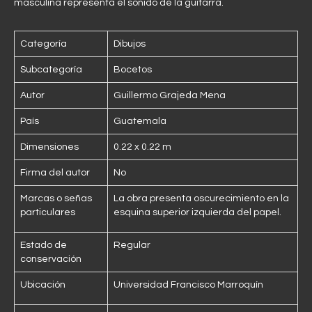
masculina representa el sonido de la guitarra.
Categoría
Dibujos
Subcategoría
Bocetos
Autor
Guillermo Grajeda Mena
País
Guatemala
Dimensiones
0.22 x 0.22 m
Firma del autor
No
Marcas o señas
La obra presenta oscurecimiento en la
particulares
esquina superior izquierda del papel.
Estado de
Regular
conservación
Ubicación
Universidad Francisco Marroquín