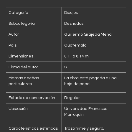
Categoría
Dibujos
Subcategoría
Desnudos
Autor
Guillermo Grajeda Mena
País
Guatemala
Dimensiones
0.11 x 0.14 m
Firma del autor
Sí
Marcas o señas
La obra está pegada a una
particulares
hoja de papel.
Estado de conservación
Regular
Ubicación
Universidad Francisco
Marroquín
Características estéticas
Trazo firme y seguro.