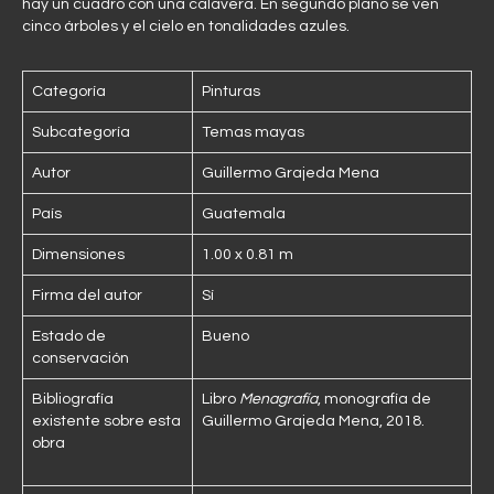
hay un cuadro con una calavera. En segundo plano se ven
cinco árboles y el cielo en tonalidades azules.
Categoría
Pinturas
Subcategoría
Temas mayas
Autor
Guillermo Grajeda Mena
País
Guatemala
Dimensiones
1.00 x 0.81 m
Firma del autor
Sí
Estado de
Bueno
conservación
Bibliografía
Libro
Menagrafía
, monografía de
existente sobre esta
Guillermo Grajeda Mena, 2018.
obra