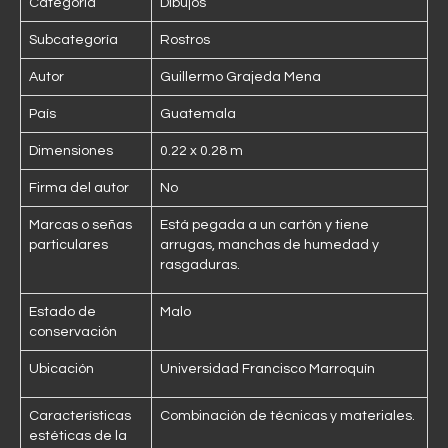
Categoría
Dibujos
Subcategoría
Rostros
Autor
Guillermo Grajeda Mena
País
Guatemala
Dimensiones
0.22 x 0.28 m
Firma del autor
No
Marcas o señas
Está pegada a un cartón y tiene
particulares
arrugas, manchas de humedad y
rasgaduras.
Estado de
Malo
conservación
Ubicación
Universidad Francisco Marroquín
Características
Combinación de técnicas y materiales.
estéticas de la