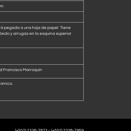
 m
tá pegada a una hoja de papel. Tiene
óxido y arrugas en la esquina superior
d Francisco Marroquín
nómico.
(+502) 2338-7873
y
(+502) 2338-7959