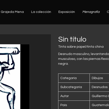
Grajeda Mena
La colección
Exposición
Menagrafía
C
Sin título
Tinta sobre papel/tinta china
Desnudo masculino, levantando 
musculoso, con las piernas flex
negra.
Categoría
Dibujos
Subcategoría
Desnudos
Autor
Guillermo
País
Guatemal