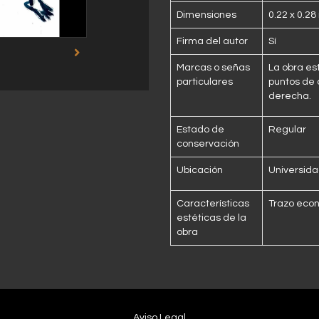
Dimensiones
0.22 x 0.28
Firma del autor
Sí
Marcas o señas
La obra es
particulares
puntos de 
derecha.
Estado de
Regular
conservación
Ubicación
Universida
Características
Trazo eco
estéticas de la
obra
Aviso Legal