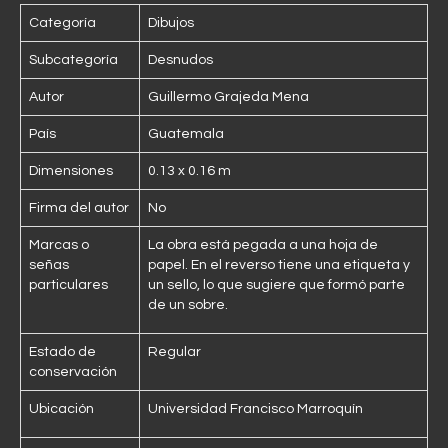
Categoría
Dibujos
Subcategoría
Desnudos
Autor
Guillermo Grajeda Mena
País
Guatemala
Dimensiones
0.13 x 0.16 m
Firma del autor
No
Marcas o
La obra está pegada a una hoja de
señas
papel. En el reverso tiene una etiqueta y
particulares
un sello, lo que sugiere que formó parte
de un sobre.
Estado de
Regular
conservación
Ubicación
Universidad Francisco Marroquín