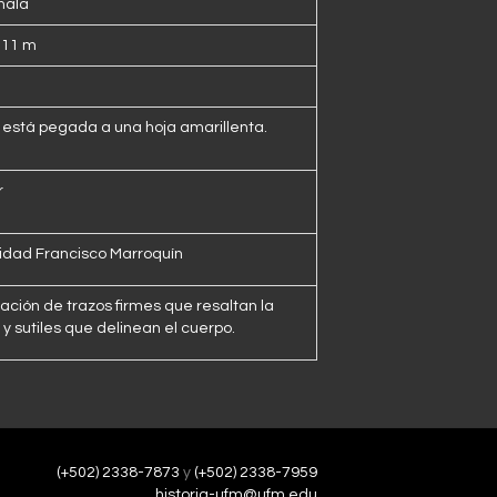
mala
0.11 m
 está pegada a una hoja amarillenta.
r
idad Francisco Marroquín
ción de trazos firmes que resaltan la
y sutiles que delinean el cuerpo.
(+502) 2338-7873
y
(+502) 2338-7959
historia-ufm@ufm.edu