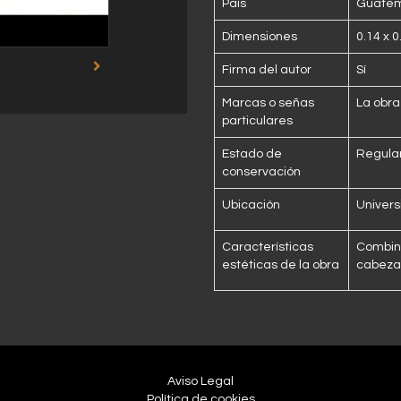
País
Guate
Dimensiones
0.14 x 
Firma del autor
Sí
Marcas o señas
La obra
particulares
Estado de
Regula
conservación
Ubicación
Univers
Características
Combina
estéticas de la obra
cabeza 
Aviso Legal
Política de cookies