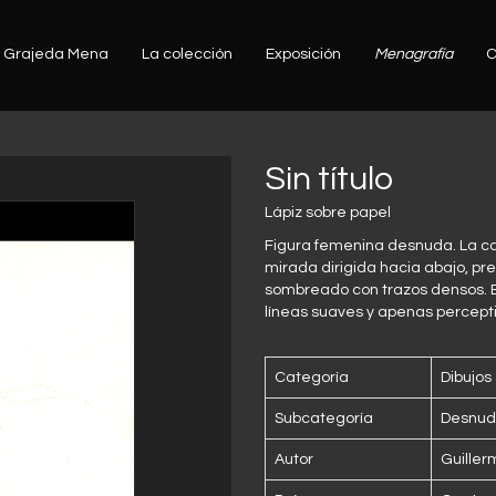
Grajeda Mena
La colección
Exposición
Menagrafía
C
Sin título
Lápiz sobre papel
Figura femenina desnuda. La cab
mirada dirigida hacia abajo, pre
sombreado con trazos densos. E
líneas suaves y apenas percepti
Categoría
Dibujos
Subcategoría
Desnud
Autor
Guille