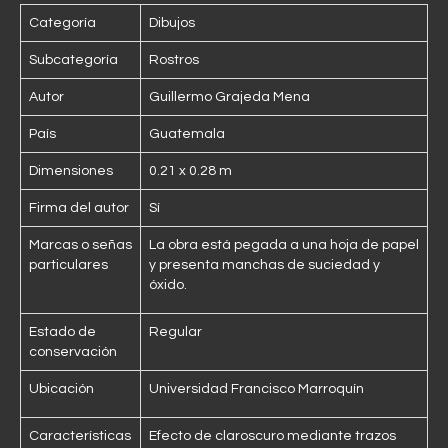
Categoría
Dibujos
Subcategoría
Rostros
Autor
Guillermo Grajeda Mena
País
Guatemala
Dimensiones
0.21 x 0.28 m
Firma del autor
Sí
Marcas o señas
La obra está pegada a una hoja de papel
particulares
y presenta manchas de suciedad y
óxido.
Estado de
Regular
conservación
Ubicación
Universidad Francisco Marroquín
Características
Efecto de claroscuro mediante trazos