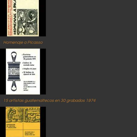
Homenaje a Picasso
15 artistas guatemaltecos en 30 grabados 1974