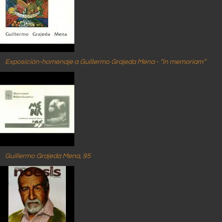
Exposición-homenaje a Guillermo Grajeda Mena - “in memoriam”
Guillermo Grajeda Mena, 95