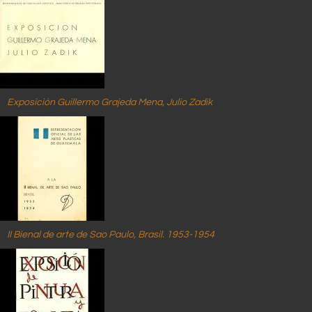
Exposición Guillermo Grajeda Mena, Julio Zadik
II Bienal de arte de Sao Paulo, Brasil. 1953-1954