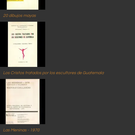
20 dibujos mayas
Los Cristos tratados por los escultores de Guatemala
Las Meninas - 1970