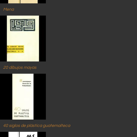
Mena
20 dibujos mayas
40 siglos de plástica guatemalteca