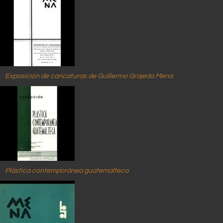
Exposición de caricaturas de Guillermo Grajeda Mena
Plástica contemporánea guatemalteca