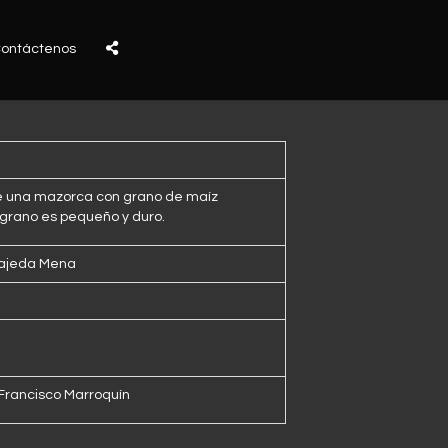
ontáctenos
de una mazorca con grano de maíz
 grano es pequeño y duro.
rajeda Mena
Francisco Marroquín