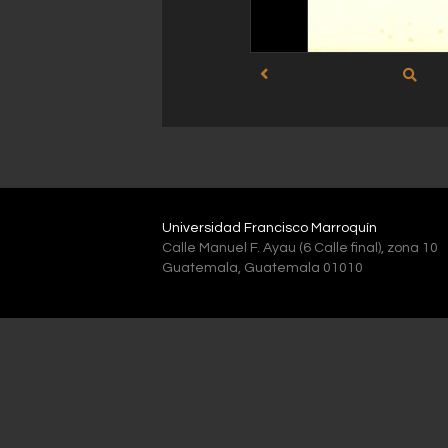
Universidad Francisco Marroquín
Calle Manuel F. Ayau (6 Calle final), zona 10
Guatemala, Guatemala 01010