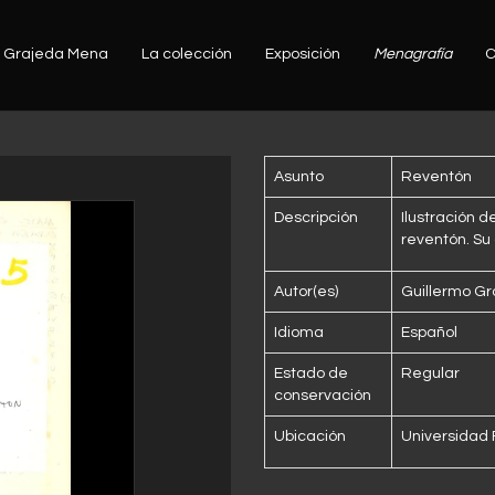
Grajeda Mena
La colección
Exposición
Menagrafía
C
Asunto
Reventón
Descripción
Ilustración 
reventón. Su
Autor(es)
Guillermo G
Idioma
Español
Estado de
Regular
conservación
Ubicación
Universidad 