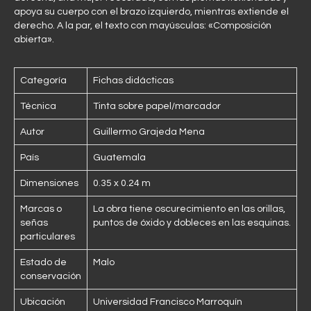
apoya su cuerpo con el brazo izquierdo, mientras extiende el
derecho. A la par, el texto con mayúsculas: «Composición
abierta».
Categoría
Fichas didácticas
Técnica
Tinta sobre papel/marcador
Autor
Guillermo Grajeda Mena
País
Guatemala
Dimensiones
0.35 x 0.24 m
Marcas o
La obra tiene oscurecimiento en las orillas,
señas
puntos de óxido y dobleces en las esquinas.
particulares
Estado de
Malo
conservación
Ubicación
Universidad Francisco Marroquín